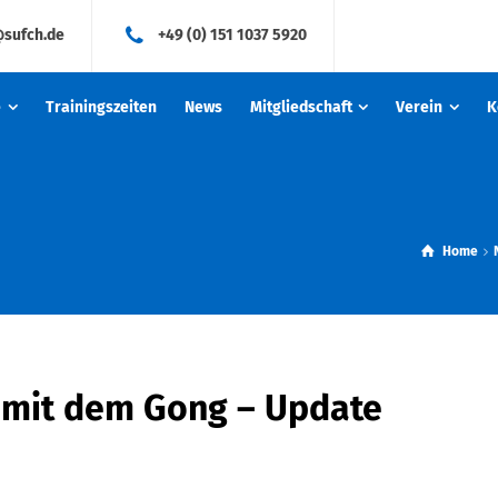
@sufch.de
+49 (0) 151 1037 5920
e
Trainingszeiten
News
Mitgliedschaft
Verein
K
Home
 mit dem Gong – Update