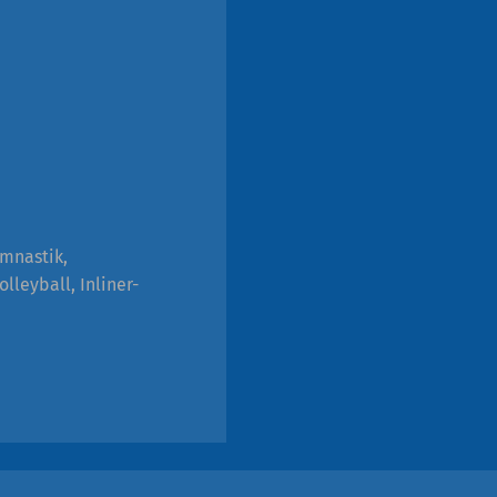
ymnastik,
olleyball, Inliner-