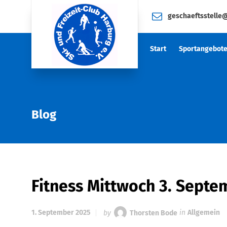
geschaeftsstelle
Start
Sportangebot
Blog
Fitness Mittwoch 3. Septem
1. September 2025
by
Thorsten Bode
in
Allgemein