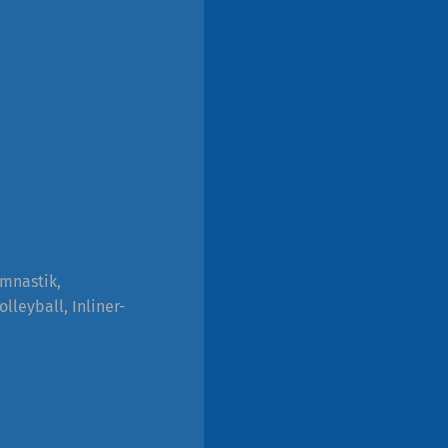
ymnastik,
olleyball, Inliner-