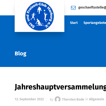
geschaeftsstelle
Start
Sportangebot
Blog
Jahreshauptversammelung 
12. September 2022
by
Thorsten Bode
in
Allgemein