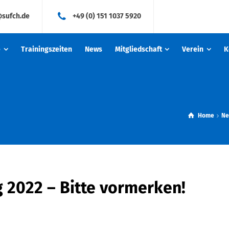
@sufch.de
+49 (0) 151 1037 5920
e
Trainingszeiten
News
Mitgliedschaft
Verein
K
Home
N
2022 – Bitte vormerken!