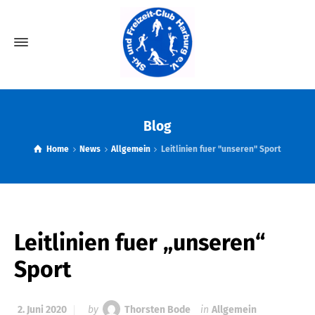
Blog
Home
News
Allgemein
Leitlinien fuer "unseren" Sport
Leitlinien fuer „unseren“
Sport
2. Juni 2020
by
Thorsten Bode
in
Allgemein