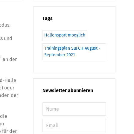
Tags
odus.
Hallensport moeglich
ss und
Trainingsplan SuFCH August -
September 2021
“ an der
ld-Halle
e) oder
Newsletter abonnieren
kaden der
 die
on
 für den