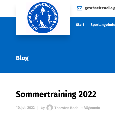
geschaeftsstelle
Start
Sportangebot
Blog
Sommertraining 2022
10. Juli 2022
by
Thorsten Bode
in
Allgemein