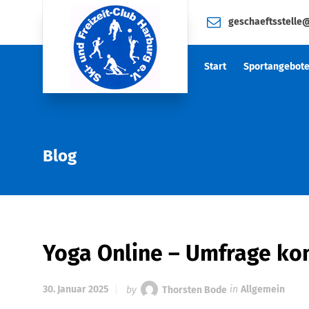
geschaeftsstelle
Start
Sportangebot
Blog
Yoga Online – Umfrage ko
30. Januar 2025
by
Thorsten Bode
in
Allgemein