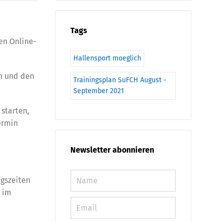
Tags
en Online-
Hallensport moeglich
en und den
Trainingsplan SuFCH August -
September 2021
 starten,
ermin
Newsletter abonnieren
ngszeiten
h im