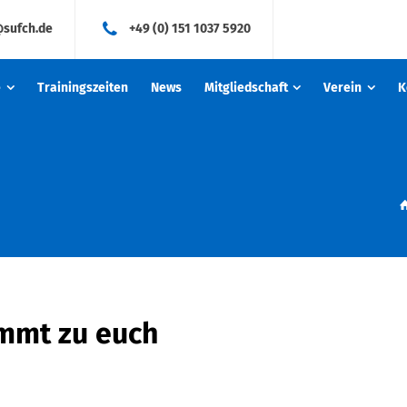
@sufch.de
+49 (0) 151 1037 5920
e
Trainingszeiten
News
Mitgliedschaft
Verein
K
mmt zu euch